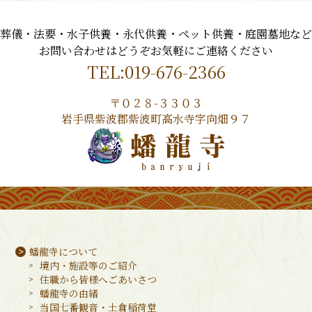
葬儀・法要・水子供養・永代供養・ペット供養・庭園墓地など
お問い合わせはどうぞお気軽にご連絡ください
019-676-2366
〒０２８-３３０３
岩手県紫波郡紫波町高水寺字向畑９７
蟠龍寺について
境内・施設等のご紹介
住職から皆様へごあいさつ
蟠龍寺の由緒
当国七番観音・土倉稲荷堂