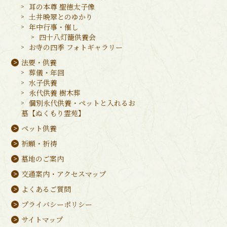
耳の本尊 聖徳太子像
土井晩翠とのゆかり
年中行事・催し
四十八灯籠供養会
お寺の四季 フォトギャラリー
法要・供養
葬儀・年回
水子供養
永代供養 樹木葬
個別永代供養・ペットと入れるお
墓【ぬくもり霊苑】
ペット供養
祈願・祈祷
墓地のご案内
交通案内・アクセスマップ
よくあるご質問
プライバシーポリシー
サイトマップ