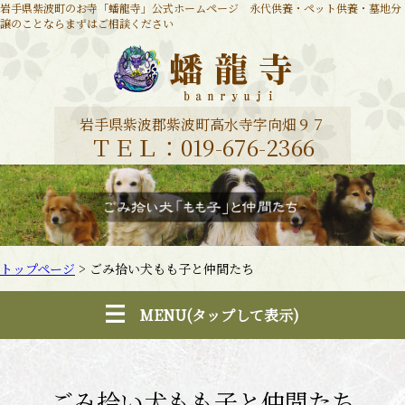
岩手県紫波町のお寺「蟠龍寺」公式ホームページ 永代供養・ペット供養・墓地分
譲のことならまずはご相談ください
岩手県紫波郡紫波町高水寺字向畑９７
ＴＥＬ：019-676-2366
トップページ
>
ごみ拾い犬もも子と仲間たち
MENU(タップして表示)
ごみ拾い犬もも子と仲間たち